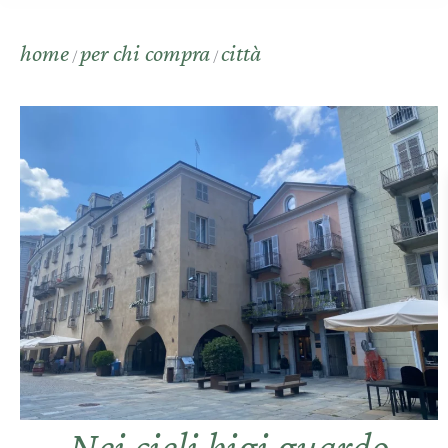
home
per chi compra
città
/
/
Nei cieli bigi guardo